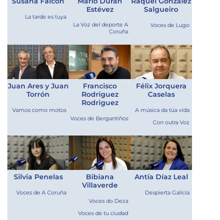
Susana Falcón
Mario Durán
Raquel González
Estévez
Salgueiro
La tarde es tuya
La Voz del deporte A
Voces de Lugo
Coruña
Juan Ares y Juan
Francisco
Félix Jorquera
Torrón
Rodriguez
Caselas
Rodriguez
Vamos como motos
A música da túa vida
Voces de Bergantiños
Con outra Voz
Silvia Penelas
Bibiana
Antía Díaz Leal
Villaverde
Voces de A Coruña
Despierta Galicia
Voces do Deza
Voces de tu ciudad