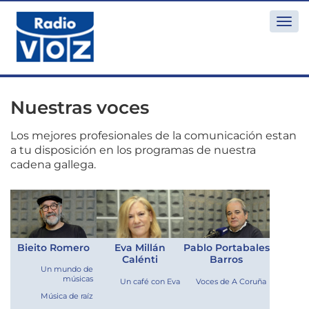
Togg
navi
Nuestras voces
Los mejores profesionales de la comunicación estan
a tu disposición en los programas de nuestra
cadena gallega.
Bieito Romero
Eva Millán
Pablo Portabales
Calénti
Barros
Un mundo de
músicas
Un café con Eva
Voces de A Coruña
Música de raíz