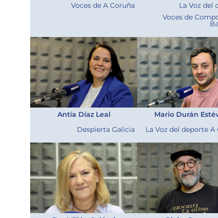
Voces de A Coruña
La Voz del 
Voces de Compo
Ba
Antía Díaz Leal
Mario Durán Esté
Despierta Galicia
La Voz del deporte A