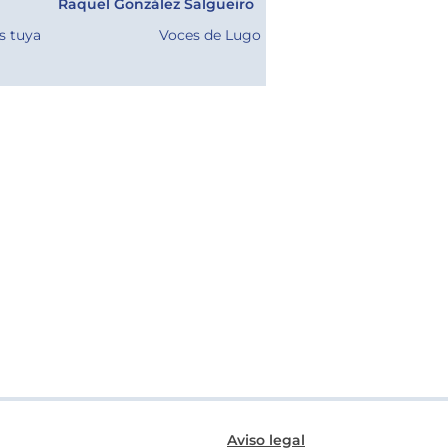
Raquel González Salgueiro
s tuya
Voces de Lugo
Aviso legal