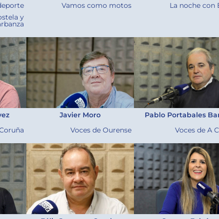
deporte
Vamos como motos
La noche con 
stela y
rbanza
vez
Javier Moro
Pablo Portabales Ba
 Coruña
Voces de Ourense
Voces de A 