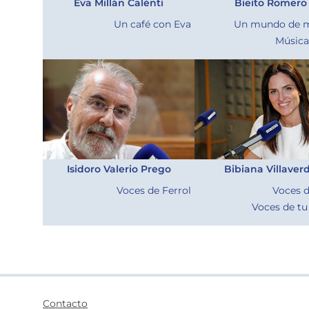
Eva Millán Calénti
Bieito Romero
Un café con Eva
Un mundo de m
Música 
Isidoro Valerio Prego
Bibiana Villaver
Voces de Ferrol
Voces 
Voces de tu
Contacto