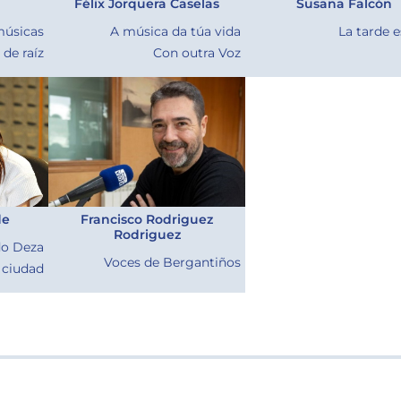
Félix Jorquera Caselas
Susana Falcón
úsicas
A música da túa vida
La tarde e
de raíz
Con outra Voz
de
Francisco Rodriguez
Rodriguez
do Deza
Voces de Bergantiños
 ciudad